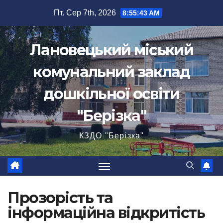
Перейти
Пт. Сер 7th, 2026
8:55:43 AM
до
вмісту
Лановецький міський
комунальний заклад
дошкільної освіти
"Берізка"
КЗДО "Берізка"
Прозорість та
інформаційна відкритість