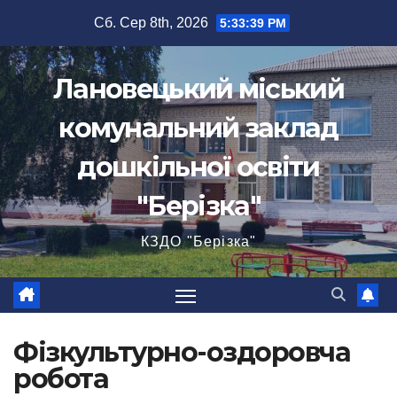
Перейти
Сб. Сер 8th, 2026
5:33:39 PM
до
вмісту
Лановецький міський
комунальний заклад
дошкільної освіти
"Берізка"
КЗДО "Берізка"
Фізкультурно-оздоровча
робота