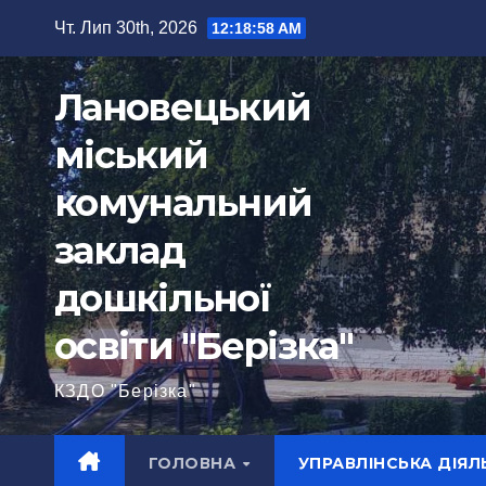
Перейти
Чт. Лип 30th, 2026
12:18:59 AM
до
вмісту
Лановецький
міський
комунальний
заклад
дошкільної
освіти "Берізка"
КЗДО "Берізка"
ГОЛОВНА
УПРАВЛІНСЬКА ДІЯЛ