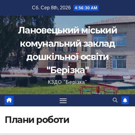
Перейти
Сб. Сер 8th, 2026
4:56:30 AM
до
вмісту
Лановецький міський
комунальний заклад
дошкільної освіти
"Берізка"
КЗДО "Берізка"
Плани роботи