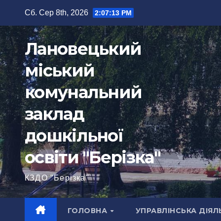
Перейти
Сб. Сер 8th, 2026
2:07:14 PM
до
вмісту
Лановецький
міський
комунальний
заклад
дошкільної
освіти "Берізка"
КЗДО "Берізка"
ГОЛОВНА
УПРАВЛІНСЬКА ДІЯЛ