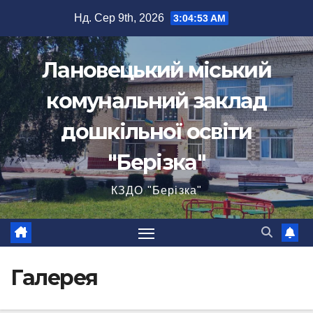
Перейти
Нд. Сер 9th, 2026
3:04:53 AM
до
вмісту
Лановецький міський
комунальний заклад
дошкільної освіти
"Берізка"
КЗДО "Берізка"
Галерея