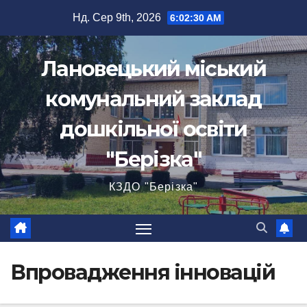
Перейти
Нд. Сер 9th, 2026
6:02:30 AM
до
вмісту
Лановецький міський
комунальний заклад
дошкільної освіти
"Берізка"
КЗДО "Берізка"
Впровадження інновацій